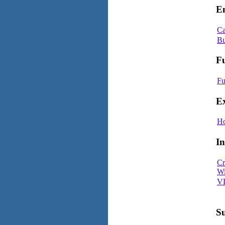
E
Ca
Bu
Fu
Fu
Ex
Ho
In
Cr
Wi
V
S