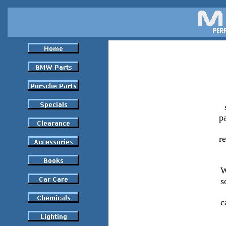
pa
r
W
s
c