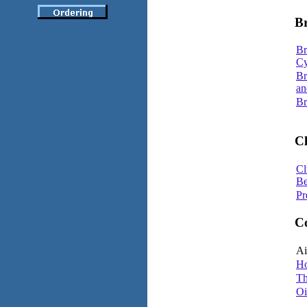
B
Br
Cy
Br
an
Br
C
Cl
Be
Pr
C
Ai
Ho
Th
Oi