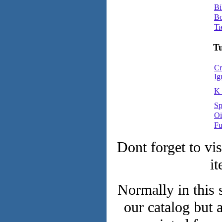
Bi
Bo
Ti
T
Cr
Ig
K 
Sp
Oi
Fu
Dont forget to vi
it
Normally in this 
our catalog but 