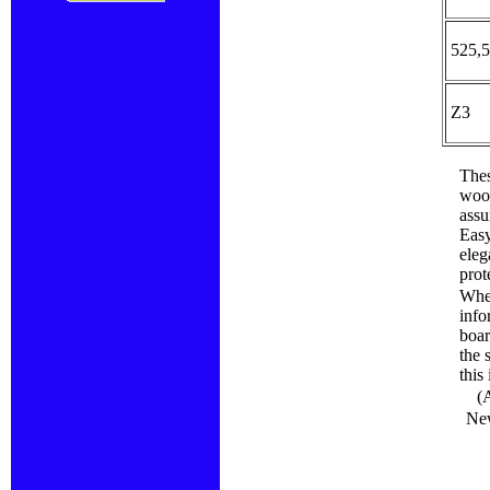
525,5
Z3
Thes
wood
assu
Easy
eleg
prot
When
info
boar
the 
this
(Av
New 